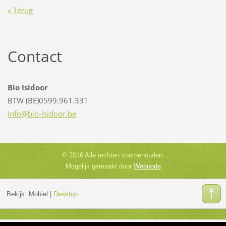
« Terug
Contact
Bio Isidoor
BTW (BE)0599.961.331
info@bio
-isidoor
.be
© 2016 Alle rechten voorbehouden.
Mogelijk gemaakt door
Webnode
Bekijk:
Mobiel
|
Desktop