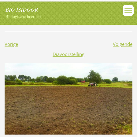
BIO ISIDOOR
Biologische boerderij
Vorige
Volgende
Diavoorstelling