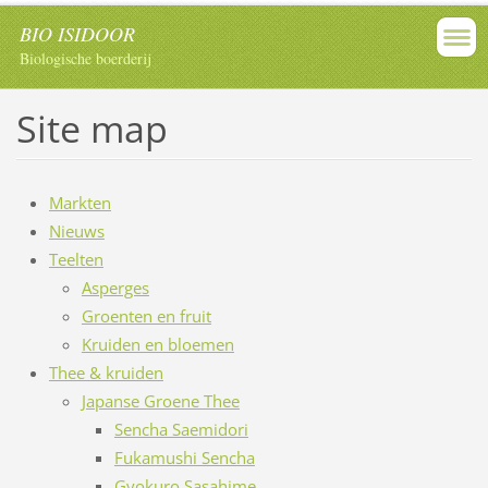
BIO ISIDOOR
Biologische boerderij
Site map
Markten
Nieuws
Teelten
Asperges
Groenten en fruit
Kruiden en bloemen
Thee & kruiden
Japanse Groene Thee
Sencha Saemidori
Fukamushi Sencha
Gyokuro Sasahime