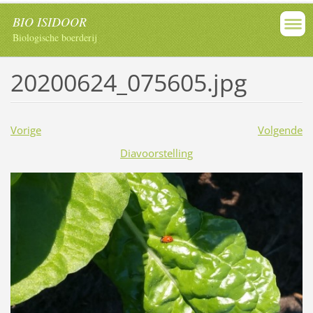
BIO ISIDOOR
Biologische boerderij
20200624_075605.jpg
Vorige
Volgende
Diavoorstelling